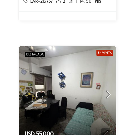
CAR-213757
2
1
50
PHS
EN VENTA
DESTACADA
USD 55.000