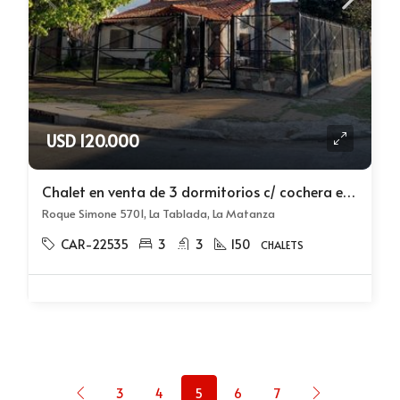
USD 120.000
Chalet en venta de 3 dormitorios c/ cochera en La Tablada
Roque Simone 5701, La Tablada, La Matanza
CAR-22535
3
3
150
CHALETS
3
4
5
6
7