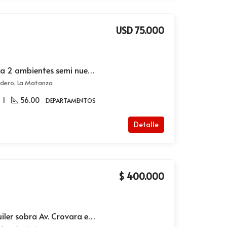
USD 75.000
Departamento en venta 2 ambientes semi nuevo en Villa Madero
adero, La Matanza
1
56.00
DEPARTAMENTOS
Detalle
$ 400.000
Monoambiente en alquiler sobra Av. Crovara en Villa Madero