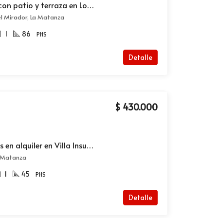
venta PH 3 ambientes con patio y terraza en Lomas del Mirador
l Mirador, La Matanza
1
86
PHS
Detalle
$ 430.000
Alquiler PH 2 ambientes en alquiler en Villa Insuperable
a Matanza
1
45
PHS
Detalle