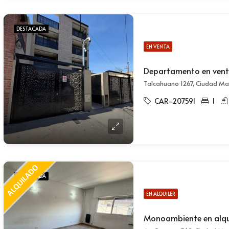
DESTACADA
EN VENTA
Talcahuano 1267, Ciudad M
CAR-207591
1
DESTACADA
EN ALQUILER