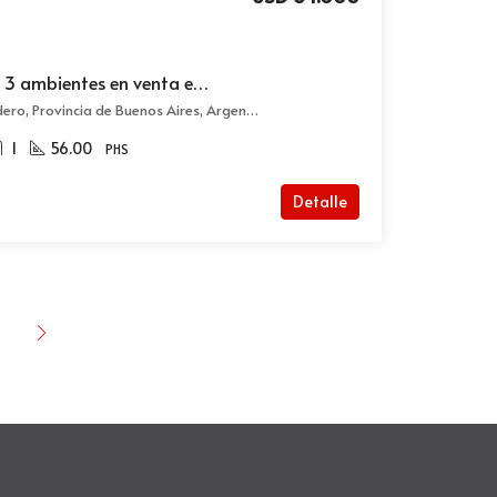
Departamento tipo PH 3 ambientes en venta en Villa Madero
Cochabamba 1876, Villa Madero, Provincia de Buenos Aires, Argentina, Ciudad Madero, La Matanza
1
56.00
PHS
Detalle