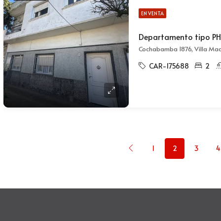
EN VENTA
CAR-175688
2
1
2
3
4