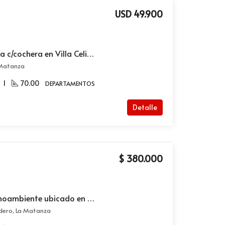
USD 49.900
Departamento en venta c/cochera en Villa Celina 3 ambientes amplio
a Matanza
1
70.00
DEPARTAMENTOS
Detalle
$ 380.000
Alquiler de amplio monoambiente ubicado en Crovara al 800 Villa Madero
dero, La Matanza