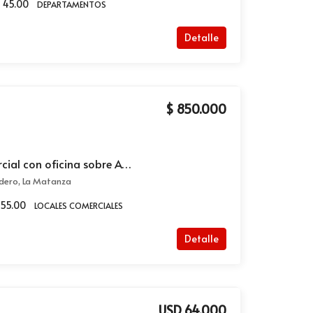
45.00
DEPARTAMENTOS
Detalle
$ 850.000
Alquiler de Local comercial con oficina sobre Av. Crovara en Villa Madero
dero, La Matanza
55.00
LOCALES COMERCIALES
Detalle
USD 64.000