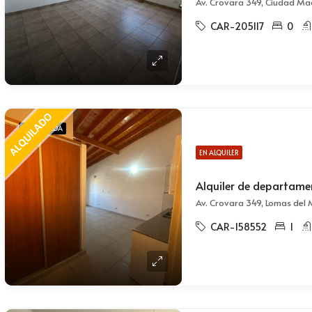
Av. Crovara 349, Ciudad Ma
CAR-205117
0
DESTACADA
EN ALQUILER
Av. Crovara 349, Lomas del
CAR-158552
1