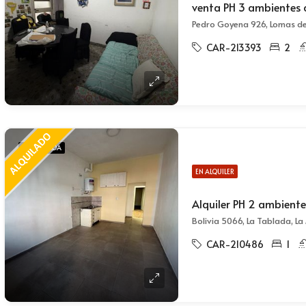
Pedro Goyena 926, Lomas de
CAR-213393
2
DESTACADA
EN ALQUILER
Bolivia 5066, La Tablada, L
CAR-210486
1