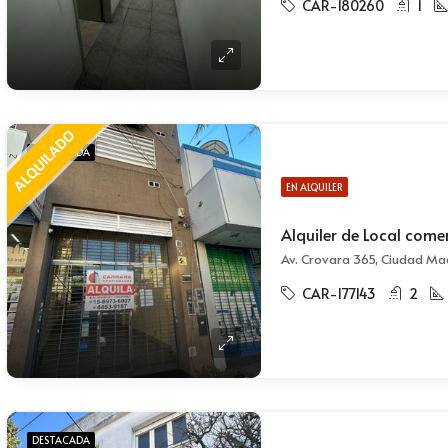
CAR-180260
1
DESTACADA
EN ALQUILER
Av. Crovara 365, Ciudad Ma
CAR-177143
2
DESTACADA